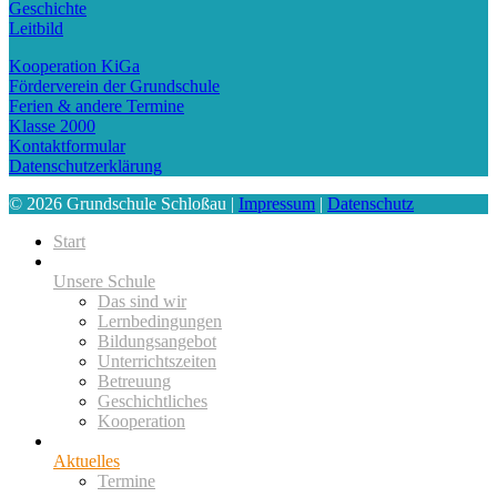
Geschichte
Leitbild
Kooperation KiGa
Förderverein der Grundschule
Ferien & andere Termine
Klasse 2000
Kontaktformular
Datenschutzerklärung
© 2026 Grundschule Schloßau |
Impressum
|
Datenschutz
Start
Unsere Schule
Das sind wir
Lernbedingungen
Bildungsangebot
Unterrichtszeiten
Betreuung
Geschichtliches
Kooperation
Aktuelles
Termine