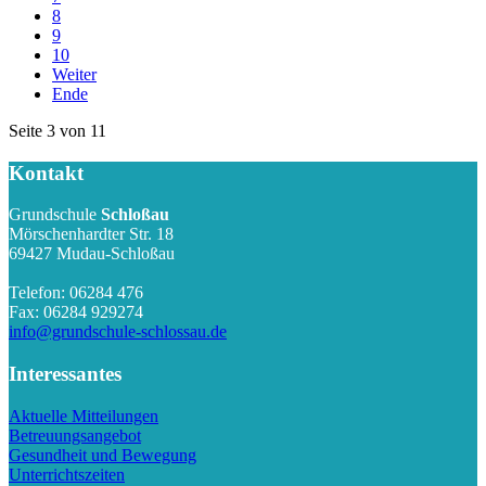
8
9
10
Weiter
Ende
Seite 3 von 11
Kontakt
Grundschule
Schloßau
Mörschenhardter Str. 18
69427 Mudau-Schloßau
Telefon: 06284 476
Fax: 06284 929274
info@grundschule-schlossau.de
Interessantes
Aktuelle Mitteilungen
Betreuungsangebot
Gesundheit und Bewegung
Unterrichtszeiten