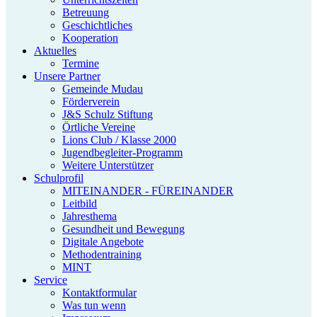
Betreuung
Geschichtliches
Kooperation
Aktuelles
Termine
Unsere Partner
Gemeinde Mudau
Förderverein
J&S Schulz Stiftung
Örtliche Vereine
Lions Club / Klasse 2000
Jugendbegleiter-Programm
Weitere Unterstützer
Schulprofil
MITEINANDER - FÜREINANDER
Leitbild
Jahresthema
Gesundheit und Bewegung
Digitale Angebote
Methodentraining
MINT
Service
Kontaktformular
Was tun wenn