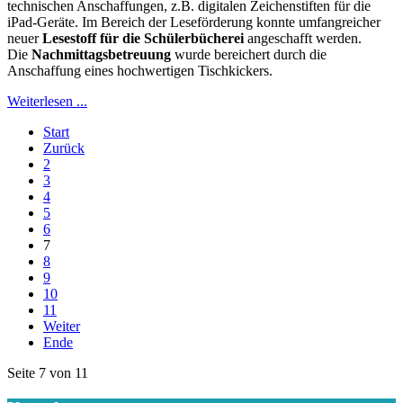
technischen Anschaffungen, z.B. digitalen Zeichenstiften für die
iPad-Geräte. Im Bereich der Leseförderung konnte umfangreicher
neuer
Lesestoff für die Schülerbücherei
angeschafft werden.
Die
Nachmittagsbetreuung
wurde bereichert durch die
Anschaffung eines hochwertigen Tischkickers.
Weiterlesen ...
Start
Zurück
2
3
4
5
6
7
8
9
10
11
Weiter
Ende
Seite 7 von 11