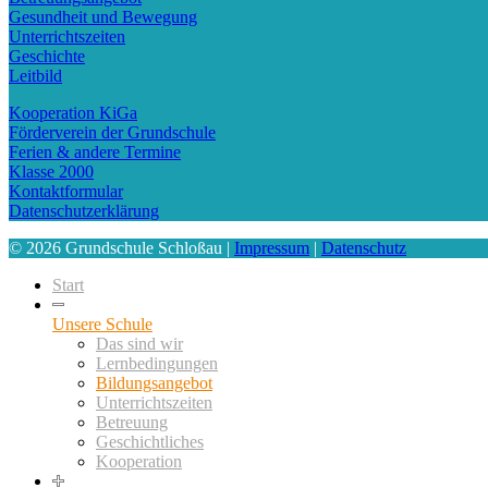
Gesundheit und Bewegung
Unterrichtszeiten
Geschichte
Leitbild
Kooperation KiGa
Förderverein der Grundschule
Ferien & andere Termine
Klasse 2000
Kontaktformular
Datenschutzerklärung
© 2026 Grundschule Schloßau |
Impressum
|
Datenschutz
Start
Unsere Schule
Das sind wir
Lernbedingungen
Bildungsangebot
Unterrichtszeiten
Betreuung
Geschichtliches
Kooperation