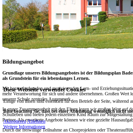
Bildungsangebot
Grundlage unseres Bildungsangebotes ist der Bildungsplan Baden
als Grundstein für ein lebenslanges Lernen.
Mit herausfordernden und motivierenden Lern- und Erziehungssituati
Diese Webseite verwendet Cookies
mehr Verantwortung für sich und andere übernehmen. Großen Wert leg
unserer Schule zentrales Augenmerk.
Einige von ihnen sind essenziell für den Betrieb der Seite, während 
In enger Zusammenarbeit mit den Eltern legen wir großen Wert auf den
Bitte beachten Sie, dass bei einer Ablehnung womöglich nicht me
Schulleben und bieten jedem einzelnen Kind Raum zur Mitgestaltung 
Partner. Als erweiterte Angebote können wir eine gezielte Hausaufg
Akzeptieren
Ablehnen
Weitere Informationen
Durch die freiwillige Teilnahme an Chorprojekten oder Theaterauffü