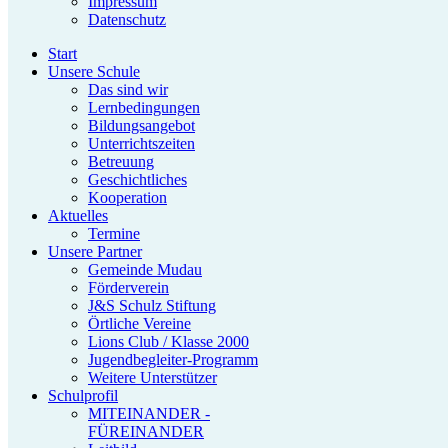
Impressum
Datenschutz
Start
Unsere Schule
Das sind wir
Lernbedingungen
Bildungsangebot
Unterrichtszeiten
Betreuung
Geschichtliches
Kooperation
Aktuelles
Termine
Unsere Partner
Gemeinde Mudau
Förderverein
J&S Schulz Stiftung
Örtliche Vereine
Lions Club / Klasse 2000
Jugendbegleiter-Programm
Weitere Unterstützer
Schulprofil
MITEINANDER -
FÜREINANDER