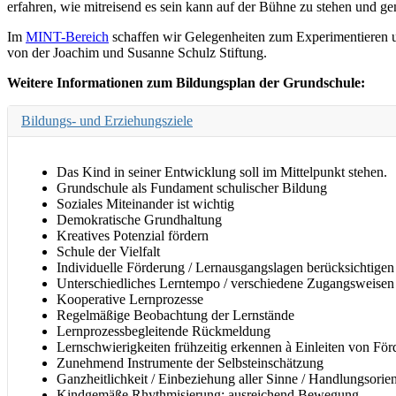
erfahren, wie mitreisend es sein kann auf der Bühne zu stehen und g
Im
MINT-Bereich
schaffen wir Gelegenheiten zum Experimentieren u
von der Joachim und Susanne Schulz Stiftung.
Weitere Informationen zum Bildungsplan der Grundschule:
Bildungs- und Erziehungsziele
Das Kind in seiner Entwicklung soll im Mittelpunkt stehen.
Grundschule als Fundament schulischer Bildung
Soziales Miteinander ist wichtig
Demokratische Grundhaltung
Kreatives Potenzial fördern
Schule der Vielfalt
Individuelle Förderung / Lernausgangslagen berücksichtigen
Unterschiedliches Lerntempo / verschiedene Zugangsweisen
Kooperative Lernprozesse
Regelmäßige Beobachtung der Lernstände
Lernprozessbegleitende Rückmeldung
Lernschwierigkeiten frühzeitig erkennen à Einleiten von F
Zunehmend Instrumente der Selbsteinschätzung
Ganzheitlichkeit / Einbeziehung aller Sinne / Handlungsorie
Kindgemäße Rhythmisierung: ausreichend Bewegung