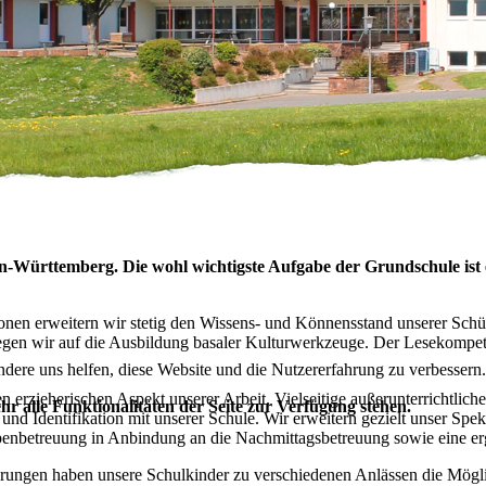
-Württemberg. Die wohl wichtigste Aufgabe der Grundschule ist e
onen erweitern wir stetig den Wissens- und Könnensstand unserer Schü
en wir auf die Ausbildung basaler Kulturwerkzeuge. Der Lesekompetenz 
andere uns helfen, diese Website und die Nutzererfahrung zu verbessern
 erzieherischen Aspekt unserer Arbeit. Vielseitige außerunterrichtlich
hr alle Funktionalitäten der Seite zur Verfügung stehen.
und Identifikation mit unserer Schule. Wir erweitern gezielt unser S
abenbetreuung in Anbindung an die Nachmittagsbetreuung sowie eine er
hrungen haben unsere Schulkinder zu verschiedenen Anlässen die Mögli