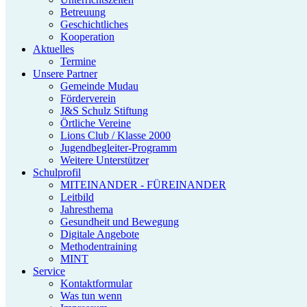
Betreuung
Geschichtliches
Kooperation
Aktuelles
Termine
Unsere Partner
Gemeinde Mudau
Förderverein
J&S Schulz Stiftung
Örtliche Vereine
Lions Club / Klasse 2000
Jugendbegleiter-Programm
Weitere Unterstützer
Schulprofil
MITEINANDER - FÜREINANDER
Leitbild
Jahresthema
Gesundheit und Bewegung
Digitale Angebote
Methodentraining
MINT
Service
Kontaktformular
Was tun wenn