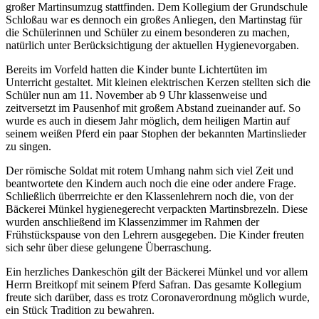
großer Martinsumzug stattfinden. Dem Kollegium der Grundschule
Schloßau war es dennoch ein großes Anliegen, den Martinstag für
die Schülerinnen und Schüler zu einem besonderen zu machen,
natürlich unter Berücksichtigung der aktuellen Hygienevorgaben.
Bereits im Vorfeld hatten die Kinder bunte Lichtertüten im
Unterricht gestaltet. Mit kleinen elektrischen Kerzen stellten sich die
Schüler nun am 11. November ab 9 Uhr klassenweise und
zeitversetzt im Pausenhof mit großem Abstand zueinander auf. So
wurde es auch in diesem Jahr möglich, dem heiligen Martin auf
seinem weißen Pferd ein paar Stophen der bekannten Martinslieder
zu singen.
Der römische Soldat mit rotem Umhang nahm sich viel Zeit und
beantwortete den Kindern auch noch die eine oder andere Frage.
Schließlich überrreichte er den Klassenlehrern noch die, von der
Bäckerei Münkel hygienegerecht verpackten Martinsbrezeln. Diese
wurden anschließend im Klassenzimmer im Rahmen der
Frühstückspause von den Lehrern ausgegeben. Die Kinder freuten
sich sehr über diese gelungene Überraschung.
Ein herzliches Dankeschön gilt der Bäckerei Münkel und vor allem
Herrn Breitkopf mit seinem Pferd Safran. Das gesamte Kollegium
freute sich darüber, dass es trotz Coronaverordnung möglich wurde,
ein Stück Tradition zu bewahren.