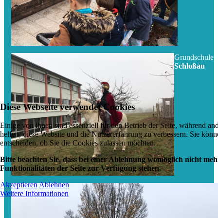
Grundschule
Schloßau
Diese Webseite verwendet Cookies
Einige von ihnen sind essenziell für den Betrieb der Seite, während an
helfen, diese Website und die Nutzererfahrung zu verbessern. Sie könn
entscheiden, ob Sie die Cookies zulassen möchten.
Bitte beachten Sie, dass bei einer Ablehnung womöglich nicht mehr
Funktionalitäten der Seite zur Verfügung stehen.
Akzeptieren
Ablehnen
Weitere Informationen