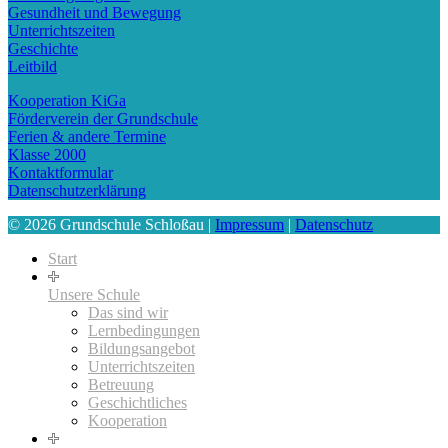
Gesundheit und Bewegung
Unterrichtszeiten
Geschichte
Leitbild
Kooperation KiGa
Förderverein der Grundschule
Ferien & andere Termine
Klasse 2000
Kontaktformular
Datenschutzerklärung
© 2026 Grundschule Schloßau |
Impressum
|
Datenschutz
Start
Unsere Schule
Das sind wir
Lernbedingungen
Bildungsangebot
Unterrichtszeiten
Betreuung
Geschichtliches
Kooperation